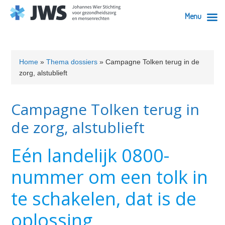
Menu
Skip
Skip
Skip
to
to
to
Home
»
Thema dossiers
»
Campagne Tolken terug in de
primary
content
footer
zorg, alstublieft
navigation
Campagne Tolken terug in
de zorg, alstublieft
Eén landelijk 0800-
nummer om een tolk in
te schakelen, dat is de
oplossing