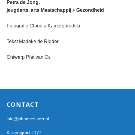
Petra de Jong,
jeugdarts, arts Maatschappij + Gezondheid
Fotografie Claudia Kamergorodski
Tekst Marieke de Ridder
Ontwerp Piet van Os
Footer
CONTACT
info@johannes-wier.nl
Keizersgracht 177