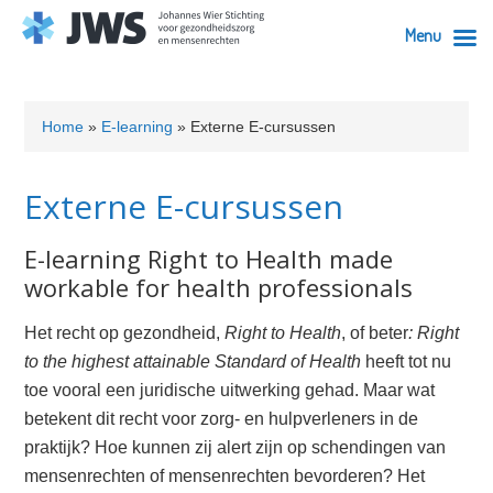
Menu
Skip
Skip
Skip
Skip
Skip
to
to
to
to
to
Home
»
E-learning
»
Externe E-cursussen
primary
content
primary
secondary
footer
navigation
sidebar
sidebar
Externe E-cursussen
E-learning Right to Health made
workable for health professionals
Het recht op gezondheid,
Right to Health
, of beter
: Right
to the highest attainable Standard of Health
heeft tot nu
toe vooral een juridische uitwerking gehad. Maar wat
betekent dit recht voor zorg- en hulpverleners in de
praktijk? Hoe kunnen zij alert zijn op schendingen van
mensenrechten of mensenrechten bevorderen? Het