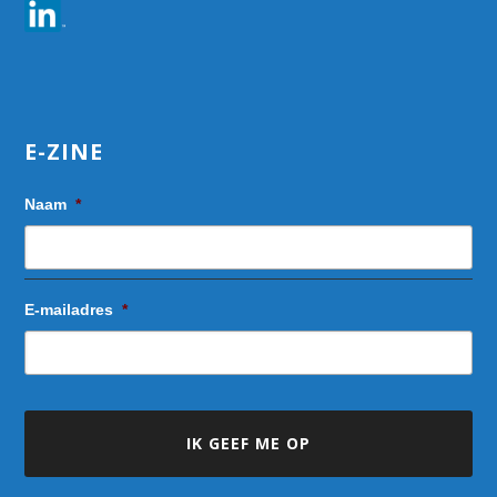
E-ZINE
Naam
*
E-mailadres
*