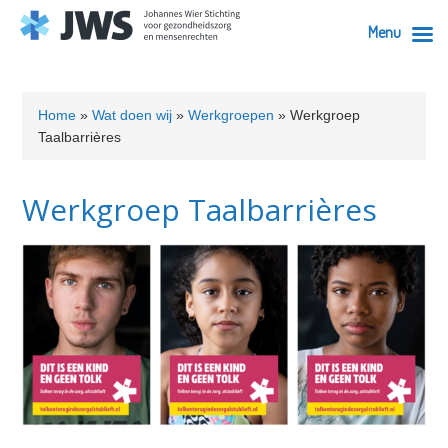
Menu
Skip
Skip
Skip
Skip
Skip
to
to
to
to
to
Home
»
Wat doen wij
»
Werkgroepen
»
Werkgroep
primary
content
primary
secondary
footer
Taalbarrières
navigation
sidebar
sidebar
Werkgroep Taalbarrières