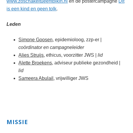
www.zoschakeltueentolkin.nl
en de postercampagne
Dit
is een kind en geen tolk
.
Leden
Simone Goosen
, epidemioloog, zzp-er |
coördinator en campagneleider
Alies Struijs
, ethicus, voorzitter JWS |
lid
Alette Broekens,
adviseur publieke gezondheid |
lid
Sameera Abulail
, vrijwilliger JWS
Primary
MISSIE
Sidebar