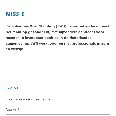
Primary
MISSIE
Sidebar
De Johannes Wier Stichting (JWS) bevordert en beschermt
het recht op gezondheid, met bijzondere aandacht voor
mensen in kwetsbare posities in de Nederlandse
samenleving. JWS werkt voor en met professionals in zorg
en welzijn.
Secondary
Sidebar
E-ZINE
Geef u op voor onze E-zine
Naam
*