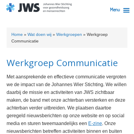
Menu
Skip
Skip
Skip
Skip
Skip
to
to
to
to
to
Home
»
Wat doen wij
»
Werkgroepen
»
Werkgroep
primary
content
primary
secondary
footer
Communicatie
navigation
sidebar
sidebar
Werkgroep Communicatie
Met aansprekende en effectieve communicatie vergroten
we de impact van de Johannes Wier Stichting. We willen
daarbij de missie en activiteiten van JWS zichtbaar
maken, de band met onze achterban versterken en deze
achterban verder uitbreiden. We plaatsen daartoe
geregeld nieuwsberichten op onze website en op social
media en sturen tweemaandelijks een
E-zine
. Onze
nieuwsberichten betreffen activiteiten binnen en buiten