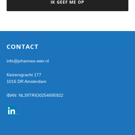
Footer
CONTACT
info@johannes-wier.nl
Keizersgracht 177
1016 DR Amsterdam
IBAN: NL39TRIO0254695922