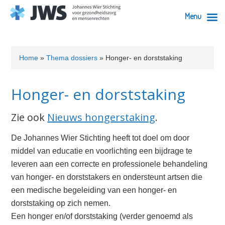
Menu
Skip
Skip
Skip
Skip
Skip
to
to
to
to
to
Home
»
Thema dossiers
»
Honger- en dorststaking
primary
content
primary
secondary
footer
navigation
sidebar
sidebar
Honger- en dorststaking
Zie ook
Nieuws hongerstaking
.
De Johannes Wier Stichting heeft tot doel om door
middel van educatie en voorlichting een bijdrage te
leveren aan een correcte en professionele behandeling
van honger- en dorststakers en ondersteunt artsen die
een medische begeleiding van een honger- en
dorststaking op zich nemen.
Een honger en/of dorststaking (verder genoemd als