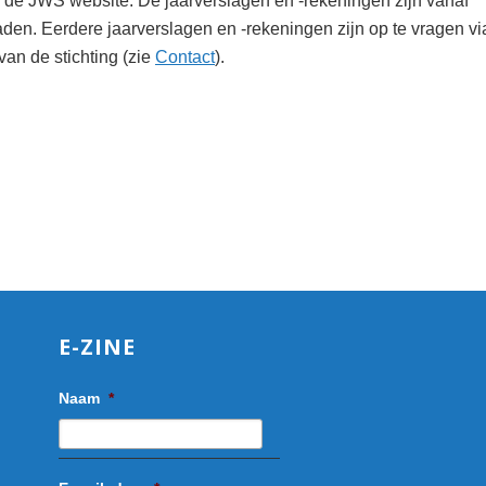
 de JWS website. De jaarverslagen en -rekeningen zijn vanaf
den. Eerdere jaarverslagen en -rekeningen zijn op te vragen vi
 van de stichting (zie
Contact
).
E-ZINE
Naam
*