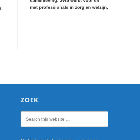
samenleving. JWS werkt voor en
met professionals in zorg en welzijn.
a
ZOEK
Search
this
website