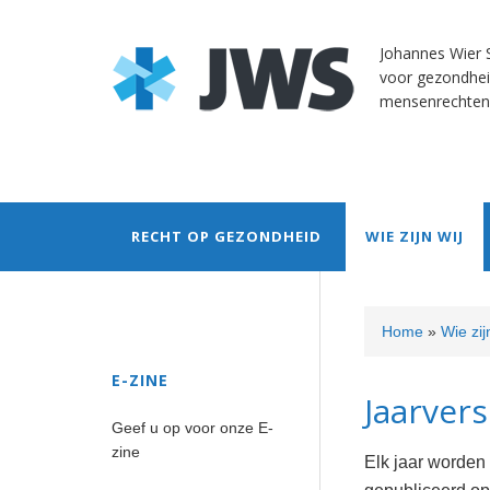
Skip
Skip
Skip
Skip
Skip
to
to
to
to
to
Johannes Wier S
primary
content
primary
secondary
footer
voor gezondhei
navigation
sidebar
sidebar
mensenrechten
RECHT OP GEZONDHEID
WIE ZIJN WIJ
Secondary
Home
»
Wie zij
Sidebar
E-ZINE
Jaarver
Geef u op voor onze E-
zine
Elk jaar worden