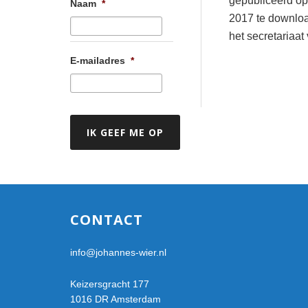
gepubliceerd op
Naam
*
2017 te downloa
het secretariaat
E-mailadres
*
Footer
CONTACT
info@johannes-wier.nl
Keizersgracht 177
1016 DR Amsterdam