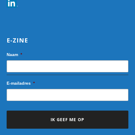
E-ZINE
Naam
*
E-mailadres
*