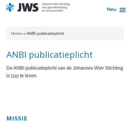
Menu
Skip
Skip
Skip
Skip
Skip
to
to
to
to
to
Home
»
ANBI publicatieplicht
primary
content
primary
secondary
footer
navigation
sidebar
sidebar
ANBI publicatieplicht
De ANBI publicatieplicht van de Johannes Wier Stichting
is
hier
te lezen.
Primary
MISSIE
Sidebar