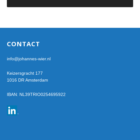
Footer
CONTACT
info@johannes-wier.nl
Keizersgracht 177
1016 DR Amsterdam
IBAN: NL39TRIO0254695922