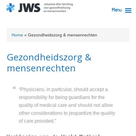
Menu
Skip
Skip
Skip
Skip
Skip
to
to
to
to
to
Home
»
Gezondheidszorg & mensenrechten
primary
content
primary
secondary
footer
navigation
sidebar
sidebar
Gezondheidszorg &
mensenrechten
“Physicians, in particular, should accept a
responsibility for being guardians for the
quality of medical care and should not allow
other considerations to jeopardize the quality
of care provided.”