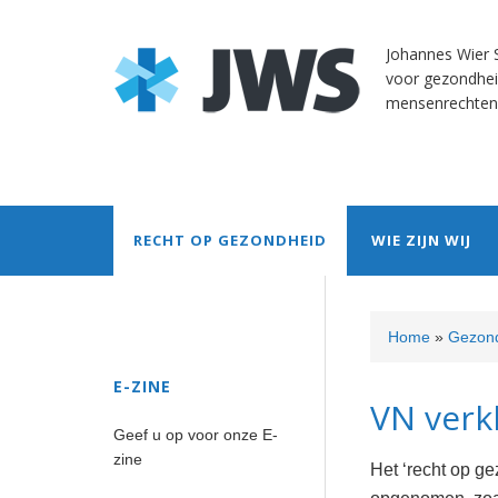
Skip
Skip
Skip
Skip
Skip
to
to
to
to
to
Johannes Wier S
primary
content
primary
secondary
footer
voor gezondhei
navigation
sidebar
sidebar
mensenrechten
RECHT OP GEZONDHEID
WIE ZIJN WIJ
Secondary
Home
»
Gezond
Sidebar
E-ZINE
VN verk
Geef u op voor onze E-
zine
Het ‘recht op g