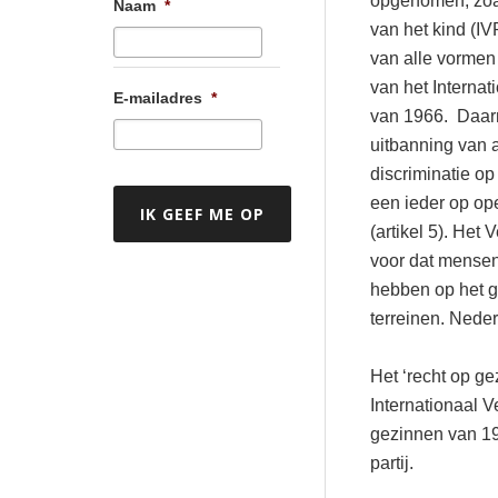
opgenomen, zoals
Naam
*
van het kind (IV
van alle vormen
van het Internat
E-mailadres
*
van 1966. Daarn
uitbanning van 
discriminatie o
een ieder op o
(artikel 5). Het
voor dat mensen
hebben op het g
terreinen.
Nederl
Het ‘recht op g
Internationaal 
gezinnen van 199
partij.