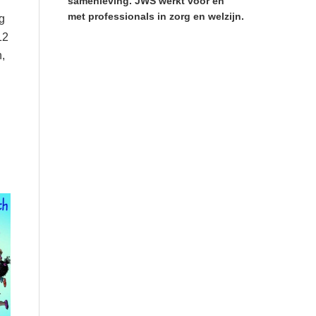
n
samenleving. JWS werkt voor en
met professionals in zorg en welzijn.
g
12
,
n