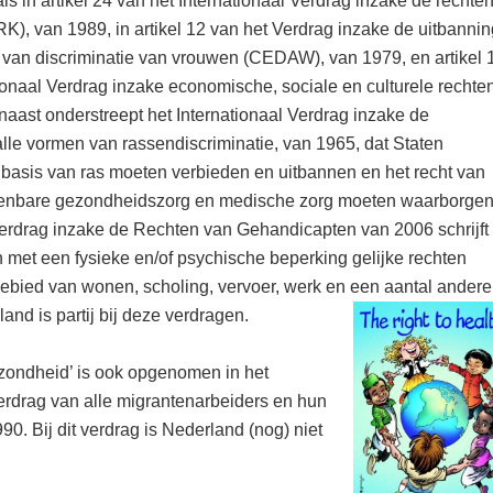
 in artikel 24 van het Internationaal Verdrag inzake de rechte
RK), van 1989, in artikel 12 van het Verdrag inzake de uitbannin
 van discriminatie van vrouwen (CEDAW), van 1979, en artikel 
ionaal Verdrag inzake economische, sociale en culturele rechten
aast onderstreept het Internationaal Verdrag inzake de
alle vormen van rassendiscriminatie, van 1965, dat Staten
p basis van ras moeten verbieden en uitbannen en het recht van
penbare gezondheidszorg en medische zorg moeten waarborge
 Verdrag inzake de Rechten van Gehandicapten van 2006 schrijft
 met een fysieke en/of psychische beperking gelijke rechten
ebied van wonen, scholing, vervoer, werk en een aantal andere
and is partij bij deze verdragen.
ezondheid’ is ook opgenomen in het
Verdrag van alle migrantenarbeiders en hun
0. Bij dit verdrag is Nederland (nog) niet