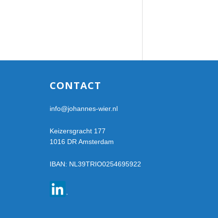
Footer
CONTACT
info@johannes-wier.nl
Keizersgracht 177
1016 DR Amsterdam
IBAN: NL39TRIO0254695922