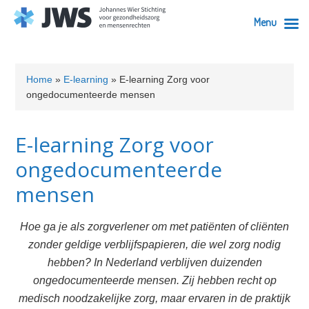
Menu
Skip
Skip
Skip
Skip
Skip
to
to
to
to
to
Home
»
E-learning
»
E-learning Zorg voor
primary
content
primary
secondary
footer
ongedocumenteerde mensen
navigation
sidebar
sidebar
E-learning Zorg voor
ongedocumenteerde
mensen
Hoe ga je als zorgverlener om met patiënten of cliënten
zonder geldige verblijfspapieren, die wel zorg nodig
hebben? In Nederland verblijven duizenden
ongedocumenteerde mensen. Zij hebben recht op
medisch noodzakelijke zorg, maar ervaren in de praktijk