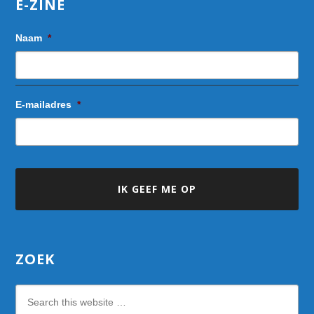
E-ZINE
Naam
*
E-mailadres
*
ZOEK
Search
this