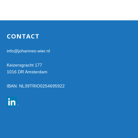
Footer
CONTACT
info@johannes-wier.nl
Keizersgracht 177
1016 DR Amsterdam
IBAN: NL39TRIO0254695922