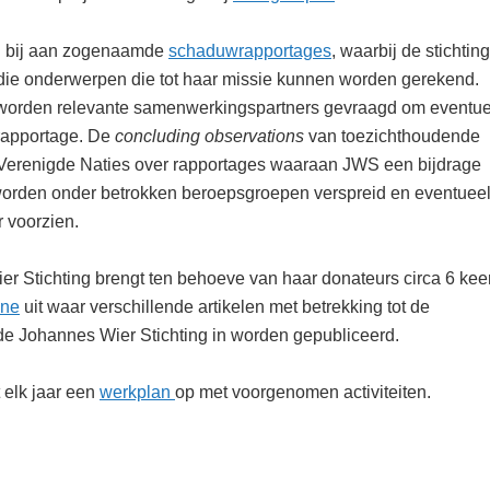
 bij aan zogenaamde
schaduwrapportages
, waarbij de stichting
t die onderwerpen die tot haar missie kunnen worden gerekend.
 worden relevante samenwerkingspartners gevraagd om eventue
 rapportage. De
concluding observations
van toezichthoudende
Verenigde Naties over rapportages waaraan JWS een bijdrage
worden onder betrokken beroepsgroepen verspreid en eventuee
 voorzien.
r Stichting brengt ten behoeve van haar donateurs circa 6 kee
ine
uit waar verschillende artikelen met betrekking tot de
 de Johannes Wier Stichting in worden gepubliceerd.
t elk jaar een
werkplan
op met voorgenomen activiteiten.