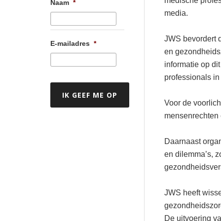
medische profes
Naam
*
media.
JWS bevordert d
E-mailadres
*
en gezondheidsz
informatie op d
professionals in
Voor de voorlic
mensenrechten 
Daarnaast organ
en dilemma’s, z
gezondheidsvers
JWS heeft wisse
gezondheidszorg 
De uitvoering va