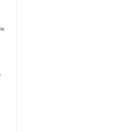
le
l
r