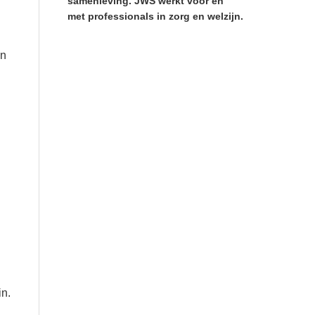
samenleving. JWS werkt voor en
met professionals in zorg en welzijn.
en
in.