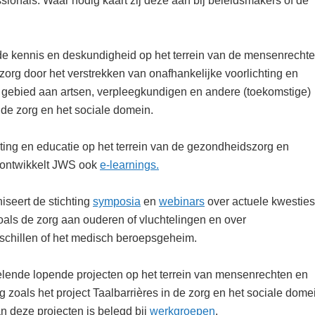
sionals. Waar nodig kaart zij deze aan bij beleidsmakers of de
e kennis en deskundigheid op het terrein van de mensenrecht
org door het verstrekken van onafhankelijke voorlichting en
it gebied aan artsen, verpleegkundigen en andere (toekomstige)
 de zorg en het sociale domein.
hting en educatie op het terrein van de gezondheidszorg en
ontwikkelt JWS ook
e-learnings.
iseert de stichting
symposia
en
webinars
over actuele kwesties
oals de zorg aan ouderen of vluchtelingen en over
chillen of het medisch beroepsgeheim.
lende lopende projecten op het terrein van mensenrechten en
zoals het project Taalbarrières in de zorg en het sociale dome
n deze projecten is belegd bij
werkgroepen
.