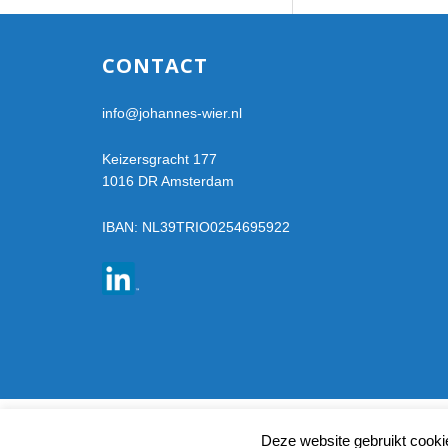
Footer
CONTACT
info@johannes-wier.nl
Keizersgracht 177
1016 DR Amsterdam
IBAN: NL39TRIO0254695922
Deze website gebruikt cooki