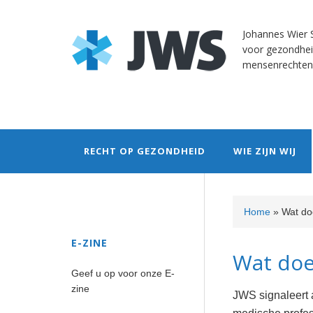
Skip
Skip
Skip
Skip
Skip
to
to
to
to
to
Johannes Wier S
primary
content
primary
secondary
footer
voor gezondhei
navigation
sidebar
sidebar
mensenrechten
RECHT OP GEZONDHEID
WIE ZIJN WIJ
Secondary
Home
»
Wat do
Sidebar
E-ZINE
Wat doe
Geef u op voor onze E-
zine
JWS signaleert 