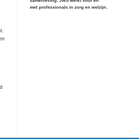
samenleving. JWS werkt voor en
met professionals in zorg en welzijn.
t.
een
ld