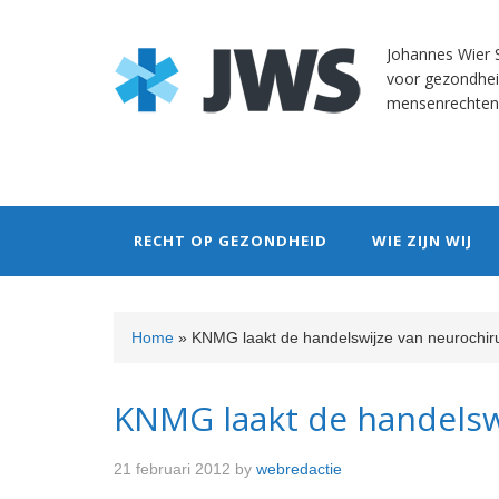
Skip
Skip
Skip
Skip
to
to
to
to
Johannes Wier S
primary
content
primary
footer
voor gezondhei
navigation
sidebar
mensenrechten
RECHT OP GEZONDHEID
WIE ZIJN WIJ
Home
»
KNMG laakt de handelswijze van neurochiru
KNMG laakt de handelsw
21 februari 2012
by
webredactie