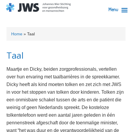
Menu
Skip
Skip
Skip
Skip
Skip
to
to
to
to
to
Home
»
Taal
primary
content
primary
secondary
footer
navigation
sidebar
sidebar
Taal
Maartje en Dicky, beiden zorgprofessionals, vertellen
over hun ervaring met taalbarrières in de spreekkamer.
Dicky heeft als kind moeten tolken en zet zich met JWS
in voor het stoppen van tolken door kinderen. Tolken zijn
een onmisbare schakel tussen de arts en de patiënt die
weinig of geen Nederlands spreekt. De kosteloze
tolkentelefoon werd een aantal jaren geleden in één
pennenstreek afgeschaft door de toenmalige minister,
want “het was duur en de verantwoordelijkheid van de