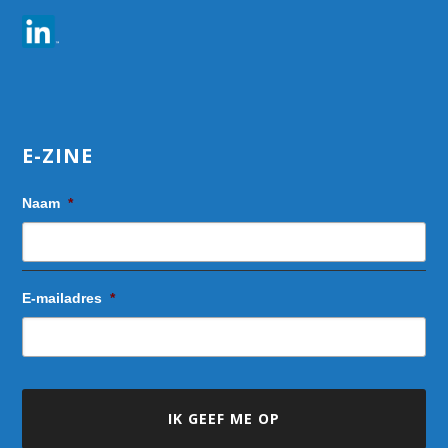
E-ZINE
Naam
*
E-mailadres
*