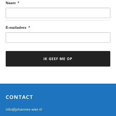
Naam
*
E-mailadres
*
Footer
CONTACT
info@johannes-wier.nl