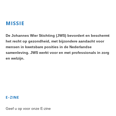
Primary
MISSIE
Sidebar
De Johannes Wier Stichting (JWS) bevordert en beschermt
het recht op gezondheid, met bijzondere aandacht voor
mensen in kwetsbare posities in de Nederlandse
samenleving. JWS werkt voor en met professionals in zorg
en welzijn.
Secondary
Sidebar
E-ZINE
Geef u op voor onze E-zine