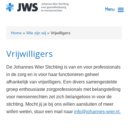
Menu
Skip
Skip
Skip
Skip
Skip
to
to
to
to
to
Home
»
Wie zijn wij
»
Vrijwilligers
primary
content
primary
secondary
footer
navigation
sidebar
sidebar
Vrijwilligers
De Johannes Wier Stichting is van en voor professionals
in de zorg en is voor haar functioneren geheel
afhankelijk van vrijwilligers. Een divers samengestelde
groep enthousiaste zorgprofessionals met belangstelling
voor mensenrechten zet zich belangeloos in voor de
stichting. Mocht jij je bij ons willen aansluiten of meer
willen weten, stuur een mail naar
info@johannes-wier.nl.