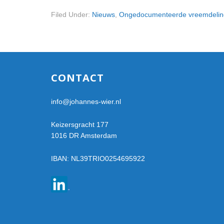
Filed Under:
Nieuws
,
Ongedocumenteerde vreemdeli
Footer
CONTACT
info@johannes-wier.nl
Keizersgracht 177
1016 DR Amsterdam
IBAN: NL39TRIO0254695922