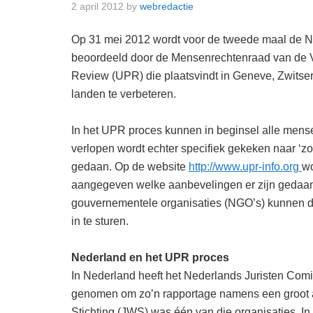
2 april 2012
by
webredactie
Op 31 mei 2012 wordt voor de tweede maal de N
beoordeeld door de Mensenrechtenraad van de Ve
Review (UPR) die plaatsvindt in Geneve, Zwitser
landen te verbeteren.
In het UPR proces kunnen in beginsel alle mense
verlopen wordt echter specifiek gekeken naar ‘z
gedaan. Op de website
http://www.upr-info.org
wo
aangegeven welke aanbevelingen er zijn gedaan 
gouvernementele organisaties (NGO’s) kunnen de
in te sturen.
Nederland en het UPR proces
In Nederland heeft het Nederlands Juristen Com
genomen om zo’n rapportage namens een groot 
Stichting (JWS) was één van die organisaties. I