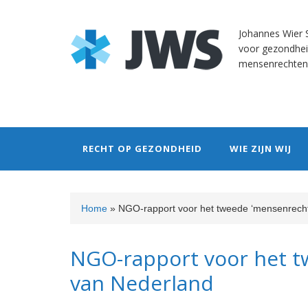
Skip
Skip
Skip
Skip
to
to
to
to
Johannes Wier S
primary
content
primary
footer
voor gezondhei
navigation
sidebar
mensenrechten
RECHT OP GEZONDHEID
WIE ZIJN WIJ
Home
»
NGO-rapport voor het tweede ‘mensenrech
NGO-rapport voor het 
van Nederland