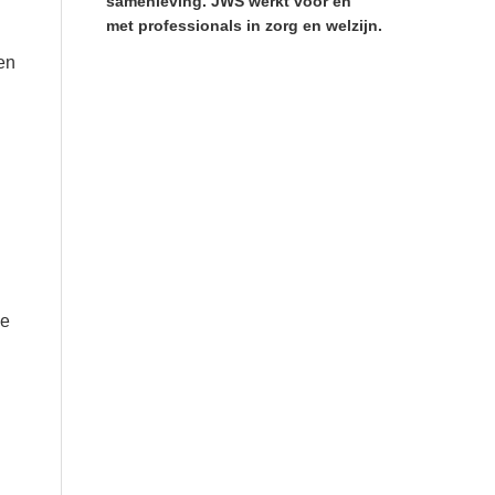
samenleving. JWS werkt voor en
met professionals in zorg en welzijn.
en
ge