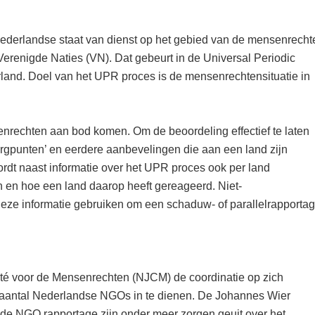
ederlandse staat van dienst op het gebied van de mensenrecht
renigde Naties (VN). Dat gebeurt in de Universal Periodic
land. Doel van het UPR proces is de mensenrechtensituatie in
nrechten aan bod komen. Om de beoordeling effectief te laten
orgpunten’ en eerdere aanbevelingen die aan een land zijn
rdt naast informatie over het UPR proces ook per land
en hoe een land daarop heeft gereageerd. Niet-
ze informatie gebruiken om een schaduw- of parallelrapporta
ité voor de Mensenrechten (NJCM) de coordinatie op zich
aantal Nederlandse NGOs in te dienen. De Johannes Wier
n de NGO rapportage zijn onder meer zorgen geuit over het