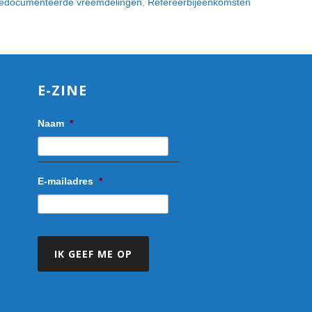
edocumenteerde vreemdelingen
,
Refereerbijeenkomsten
E-ZINE
Naam
*
E-mailadres
*