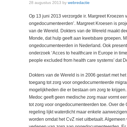
28 augustus 2013
by
webredactie
Op 13 juni 2013 verzorgde ir. Margreet Kroezen 
ongedocumenteerden’. Margreet Kroesen is proj
van de Wereld. Dokters van de Wereld maakt deel
Monde, dat hulp geeft aan kwetsbare groepen. Ma
ongedocumenteerden in Nederland. Ook presente
onderzoek ‘Acces to healthcare in Europe in times
people excluded from health care systems’ dat D
Dokters van de Wereld is in 2006 gestart met het 
toegang tot zorg voor ongedocumenteerde migrant
mogelijkheden die er bestaan om zorg te krijge
Medoc geeft geen medische zorg maar vormt een b
tot zorg voor ongedocumenteerden toe. Over de 
regeling lijkt waterdicht maar enkele aanwezige
worden omdat het CvZ niet uitbetaalt. Algemeen 
verlenen van zorg aan ongedocumenteerden. Er 