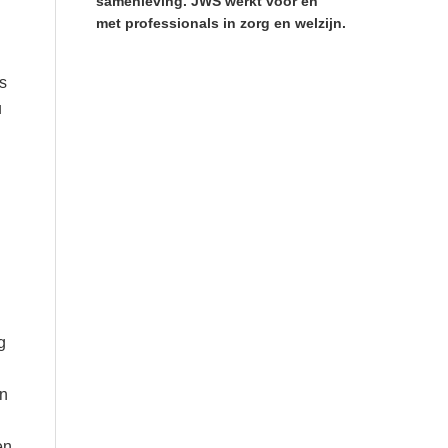
samenleving. JWS werkt voor en
met professionals in zorg en welzijn.
s
u
g
en
en