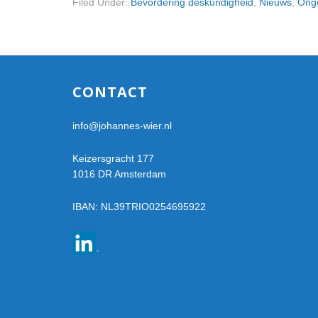
Filed Under:
Bevordering deskundigheid
,
Nieuws
,
Ong
Footer
CONTACT
info@johannes-wier.nl
Keizersgracht 177
1016 DR Amsterdam
IBAN: NL39TRIO0254695922