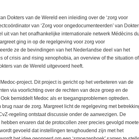
van Dokters van de Wereld een inleiding over de ‘zorg voor
ectcoördinator van ‘Zorg voor ongedocumenteerden’ van Dokter
 uit van het onafhankelijke internationale netwerk Médècins d
rgreet ging in op de regelgeving voor zorg voor
erde ze de bevindingen van het Nederlandse deel van het
 of crisis and rising xenophobia, an overview of the situation of
okters van de Wereld uitgevoerd heeft.
Medoc-project. Dit project is gericht op het verbeteren van de
en via voorlichting over de rechten van deze groep en de
n. Ook bemiddelt Medoc als er toegangsproblemen optreden.
rug naar de zorg. Margreet licht de regelgeving met betrekkin
CvZ-regeling ontstaat discussie onder de aanwezigen. De
n hebben ervaren dat de protocollen zeer precies gevolgd moet
wordt gevoeld dat instellingen terughoudend zijn met het
wordt het idee geopperd om een ‘smoezenboek’ samen te stell