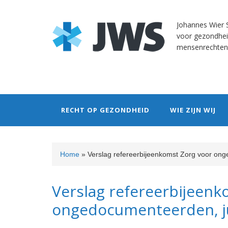
Skip
Skip
Skip
Skip
to
to
to
to
Johannes Wier S
primary
content
primary
footer
voor gezondhei
navigation
sidebar
mensenrechten
RECHT OP GEZONDHEID
WIE ZIJN WIJ
Home
»
Verslag refereerbijeenkomst Zorg voor ong
Verslag refereerbijeenk
ongedocumenteerden, ju