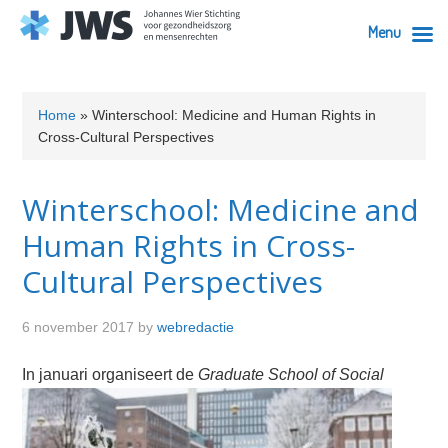
Menu
Skip
Skip
Skip
Skip
to
to
to
to
Home
»
Winterschool: Medicine and Human Rights in
primary
content
primary
footer
Cross-Cultural Perspectives
navigation
sidebar
Winterschool: Medicine and
Human Rights in Cross-
Cultural Perspectives
6 november 2017
by
webredactie
In januari
organiseert de
Graduate School of Social