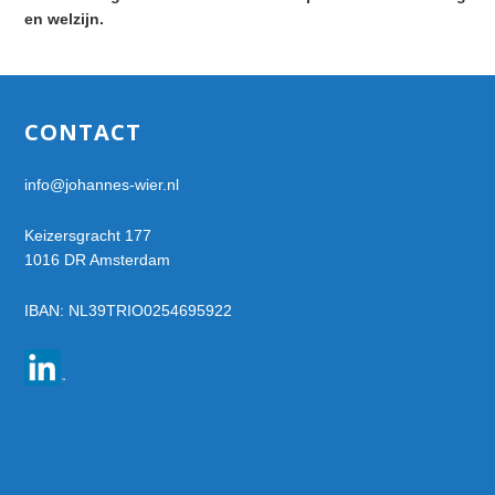
en welzijn.
Footer
CONTACT
info@johannes-wier.nl
Keizersgracht 177
1016 DR Amsterdam
IBAN: NL39TRIO0254695922