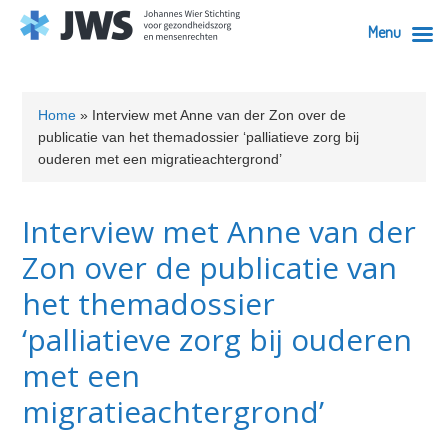
Menu
Skip
Skip
Skip
Skip
to
to
to
to
Home
»
Interview met Anne van der Zon over de
primary
content
primary
footer
publicatie van het themadossier ‘palliatieve zorg bij
navigation
sidebar
ouderen met een migratieachtergrond’
Interview met Anne van der
Zon over de publicatie van
het themadossier
‘palliatieve zorg bij ouderen
met een
migratieachtergrond’