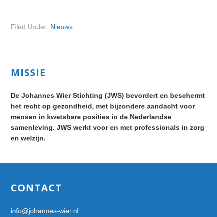
Filed Under:
Nieuws
Primary
MISSIE
Sidebar
De Johannes Wier Stichting (JWS) bevordert en beschermt
het recht op gezondheid, met bijzondere aandacht voor
mensen in kwetsbare posities in de Nederlandse
samenleving. JWS werkt voor en met professionals in zorg
en welzijn.
Footer
CONTACT
info@johannes-wier.nl