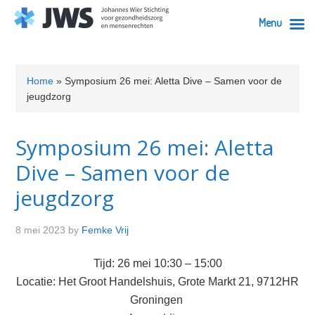
Menu
Skip
Skip
Skip
Skip
to
to
to
to
Home
»
Symposium 26 mei: Aletta Dive – Samen voor de
primary
content
primary
footer
jeugdzorg
navigation
sidebar
Symposium 26 mei: Aletta
Dive – Samen voor de
jeugdzorg
8 mei 2023
by
Femke Vrij
Tijd: 26 mei 10:30 – 15:00
Locatie: Het Groot Handelshuis, Grote Markt 21, 9712HR
Groningen