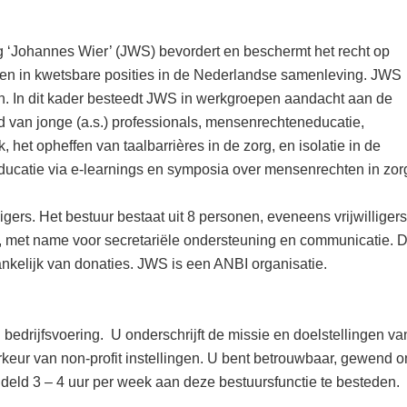
 ‘Johannes Wier’ (JWS) bevordert en beschermt het recht op
en in kwetsbare posities in de Nederlandse samenleving. JWS
jn. In dit kader besteedt JWS in werkgroepen aandacht aan de
 van jonge (a.s.) professionals, mensenrechteneducatie,
et opheffen van taalbarrières in de zorg, en isolatie in de
ducatie via e-learnings en symposia over mensenrechten in zor
igers. Het bestuur bestaat uit 8 personen, eveneens vrijwilligers
g, met name voor secretariële ondersteuning en communicatie. 
fhankelijk van donaties. JWS is een ANBI organisatie.
bedrijfsvoering. U onderschrijft de missie en doelstellingen va
orkeur van non-profit instellingen. U bent betrouwbaar, gewend 
deld 3 – 4 uur per week aan deze bestuursfunctie te besteden.