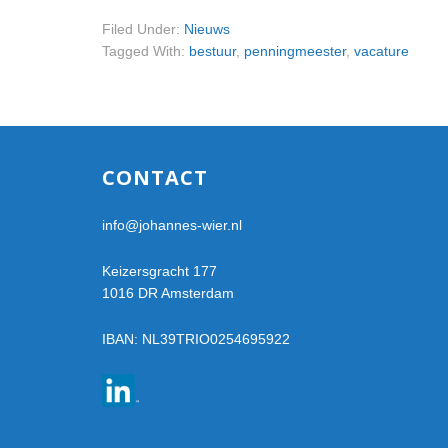
Filed Under:
Nieuws
Tagged With:
bestuur
,
penningmeester
,
vacature
Footer
CONTACT
info@johannes-wier.nl
Keizersgracht 177
1016 DR Amsterdam
IBAN: NL39TRIO0254695922