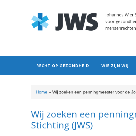
Skip
Skip
Skip
Skip
to
to
to
to
Johannes Wier S
primary
content
primary
footer
voor gezondhei
navigation
sidebar
mensenrechten
RECHT OP GEZONDHEID
WIE ZIJN WIJ
Home
»
Wij zoeken een penningmeester voor de Jo
Wij zoeken een penning
Stichting (JWS)