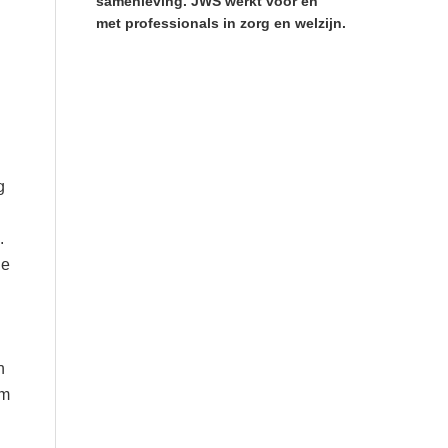
samenleving. JWS werkt voor en
met professionals in zorg en welzijn.
g
.
De
n
om