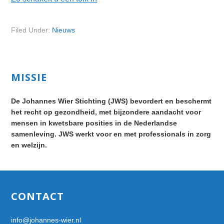
Filed Under:
Nieuws
Primary
MISSIE
Sidebar
De Johannes Wier Stichting (JWS) bevordert en beschermt
het recht op gezondheid, met bijzondere aandacht voor
mensen in kwetsbare posities in de Nederlandse
samenleving. JWS werkt voor en met professionals in zorg
en welzijn.
Footer
CONTACT
info@johannes-wier.nl