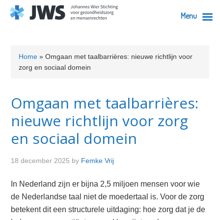
Menu
Skip
Skip
Skip
Skip
to
to
to
to
Home
»
Omgaan met taalbarrières: nieuwe richtlijn voor
primary
content
primary
footer
zorg en sociaal domein
navigation
sidebar
Omgaan met taalbarrières:
nieuwe richtlijn voor zorg
en sociaal domein
18 december 2025
by
Femke Vrij
In Nederland zijn er bijna 2,5 miljoen mensen voor wie
de Nederlandse taal niet de moedertaal is. Voor de zorg
betekent dit een structurele uitdaging: hoe zorg dat je de