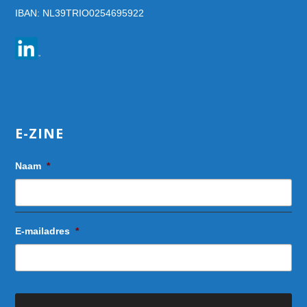
IBAN: NL39TRIO0254695922
E-ZINE
Naam
*
E-mailadres
*