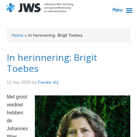
Menu
Skip
Skip
Skip
Skip
to
to
to
to
Home
»
In herinnering: Brigit Toebes
primary
content
primary
footer
navigation
sidebar
In herinnering: Brigit
Toebes
12 mei 2026
by
Femke Vrij
Met groot
verdriet
hebben
de
Johannes
Wier