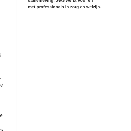
samenleving. JWS werkt voor en
met professionals in zorg en welzijn.
g
.
De
te
om