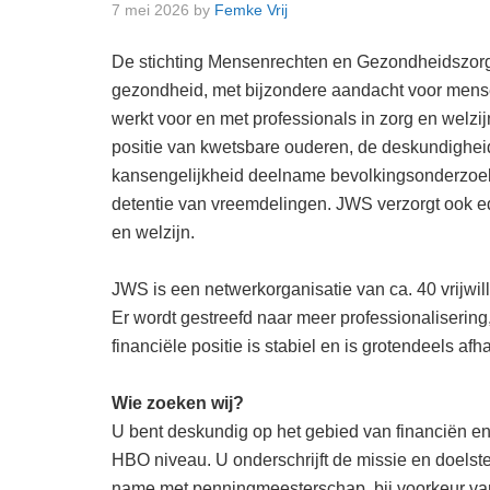
7 mei 2026
by
Femke Vrij
De stichting Mensenrechten en Gezondheidszorg
gezondheid, met bijzondere aandacht voor mens
werkt voor en met professionals in zorg en welzi
positie van kwetsbare ouderen, de deskundigheid
kansengelijkheid deelname bevolkingsonderzoek, h
detentie van vreemdelingen. JWS verzorgt ook e
en welzijn.
JWS is een netwerkorganisatie van ca. 40 vrijwill
Er wordt gestreefd naar meer professionaliserin
financiële positie is stabiel en is grotendeels a
Wie zoeken wij?
U bent deskundig op het gebied van financiën e
HBO niveau. U onderschrijft de missie en doelste
name met penningmeesterschap, bij voorkeur van 