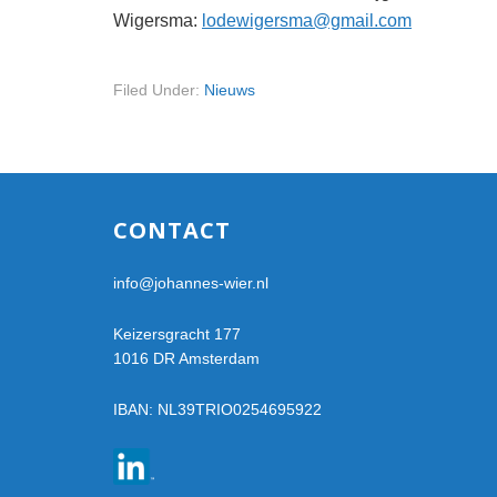
Wigersma:
lodewigersma@gmail.com
Filed Under:
Nieuws
Footer
CONTACT
info@johannes-wier.nl
Keizersgracht 177
1016 DR Amsterdam
IBAN: NL39TRIO0254695922