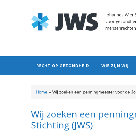
Skip
Skip
Skip
Skip
to
to
to
to
Johannes Wier S
primary
content
primary
footer
voor gezondhei
navigation
sidebar
mensenrechten
RECHT OP GEZONDHEID
WIE ZIJN WIJ
Home
»
Wij zoeken een penningmeester voor de Jo
Wij zoeken een penning
Stichting (JWS)