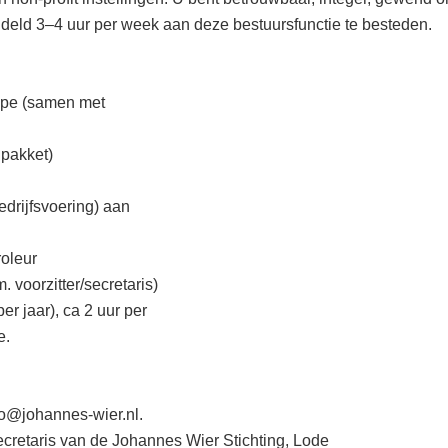
ddeld 3–4 uur per week aan deze bestuursfunctie te besteden.
cipe (samen met
pakket)
edrijfsvoering) aan
roleur
. voorzitter/secretaris)
r jaar), ca 2 uur per
e.
fo@johannes-wier.nl.
 secretaris van de Johannes Wier Stichting, Lode