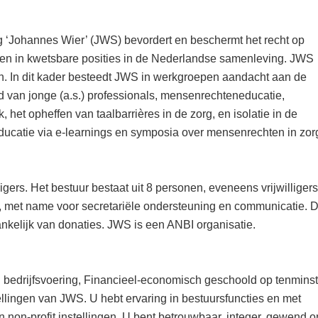
 ‘Johannes Wier’ (JWS) bevordert en beschermt het recht op
en in kwetsbare posities in de Nederlandse samenleving. JWS
jn. In dit kader besteedt JWS in werkgroepen aandacht aan de
 van jonge (a.s.) professionals, mensenrechteneducatie,
et opheffen van taalbarrières in de zorg, en isolatie in de
ducatie via e-learnings en symposia over mensenrechten in zor
igers. Het bestuur bestaat uit 8 personen, eveneens vrijwilligers
g, met name voor secretariële ondersteuning en communicatie. 
fhankelijk van donaties. JWS is een ANBI organisatie.
n bedrijfsvoering, Financieel-economisch geschoold op tenmins
llingen van JWS. U hebt ervaring in bestuursfuncties en met
non-profit instellingen. U bent betrouwbaar, integer, gewend 