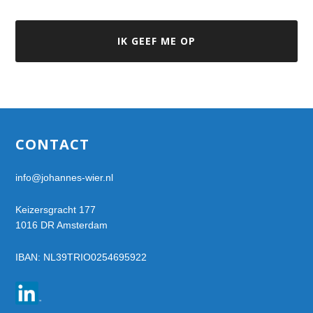
Footer
CONTACT
info@johannes-wier.nl
Keizersgracht 177
1016 DR Amsterdam
IBAN: NL39TRIO0254695922