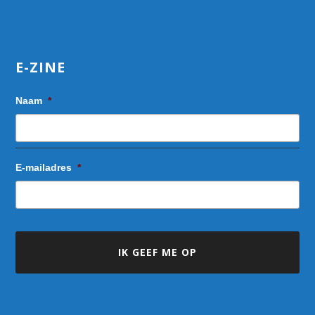
E-ZINE
Naam
*
E-mailadres
*