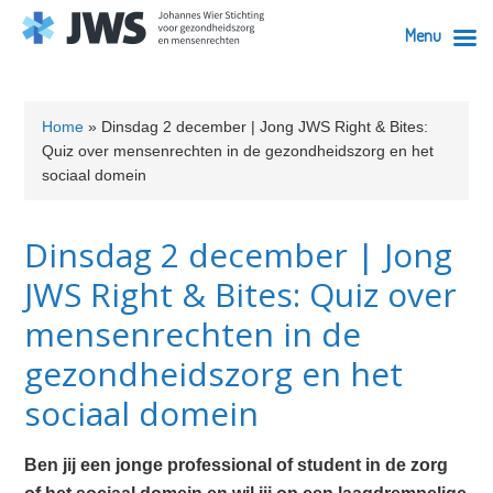
Menu
Skip
Skip
Skip
Skip
Skip
to
to
to
to
to
Home
»
Dinsdag 2 december | Jong JWS Right & Bites:
primary
content
primary
secondary
footer
Quiz over mensenrechten in de gezondheidszorg en het
navigation
sidebar
sidebar
sociaal domein
Dinsdag 2 december | Jong
JWS Right & Bites: Quiz over
mensenrechten in de
gezondheidszorg en het
sociaal domein
Ben jij een jonge professional of student in de zorg