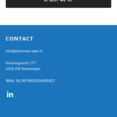
Footer
CONTACT
info@johannes-wier.nl
Keizersgracht 177
1016 DR Amsterdam
IBAN: NL39TRIO0254695922