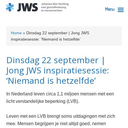
Menu
Skip
Skip
Skip
Skip
Skip
to
to
to
to
to
Home
»
Dinsdag 22 september | Jong JWS
primary
content
primary
secondary
footer
inspiratiesessie: ‘Niemand is hetzelfde’
navigation
sidebar
sidebar
Dinsdag 22 september |
Jong JWS inspiratiesessie:
‘Niemand is hetzelfde’
In Nederland leven circa 1,1 miljoen mensen met een
licht verstandelijke beperking (LVB).
Leven met een LVB brengt soms uitdagingen met zich
mee. Mensen begrijpen je niet altijd goed, nemen