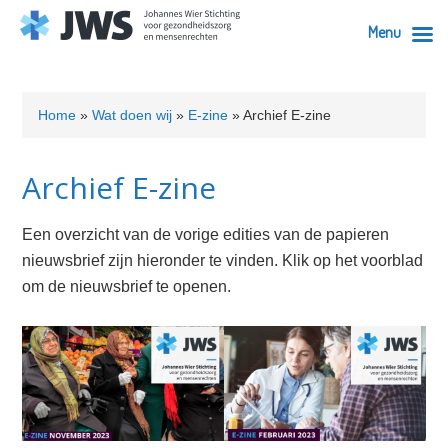
Menu
Skip
Skip
Skip
Skip
Skip
to
to
to
to
to
Home
»
Wat doen wij
»
E-zine
»
Archief E-zine
primary
content
primary
secondary
footer
navigation
sidebar
sidebar
Archief E-zine
Een overzicht van de vorige edities van de papieren
nieuwsbrief zijn hieronder te vinden. Klik op het voorblad
om de nieuwsbrief te openen.