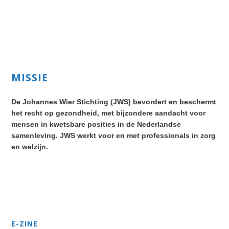
Primary
MISSIE
Sidebar
De Johannes Wier Stichting (JWS) bevordert en beschermt
het recht op gezondheid, met bijzondere aandacht voor
mensen in kwetsbare posities in de Nederlandse
samenleving. JWS werkt voor en met professionals in zorg
en welzijn.
Secondary
Sidebar
E-ZINE