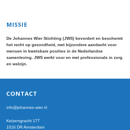
Primary
MISSIE
Sidebar
De Johannes Wier Stichting (JWS) bevordert en beschermt
het recht op gezondheid, met bijzondere aandacht voor
mensen in kwetsbare posities in de Nederlandse
samenleving. JWS werkt voor en met professionals in zorg
en welzijn.
Footer
CONTACT
info@johannes-wier.nl
Keizersgracht 177
1016 DR Amsterdam