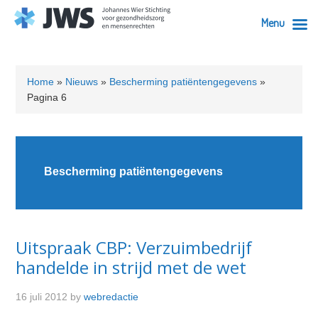
Menu
Skip
Skip
Skip
Skip
to
to
to
to
Home
»
Nieuws
»
Bescherming patiëntengegevens
»
primary
content
primary
footer
Pagina 6
navigation
sidebar
Bescherming patiëntengegevens
Uitspraak CBP: Verzuimbedrijf
handelde in strijd met de wet
16 juli 2012
by
webredactie