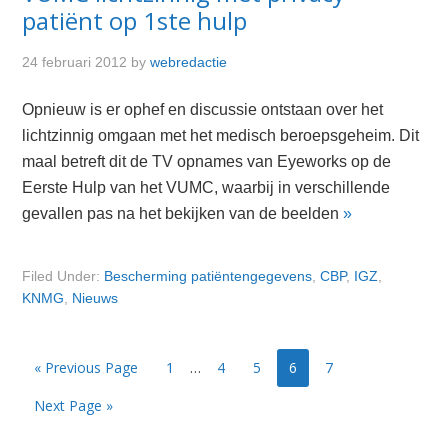
patiënt op 1ste hulp
24 februari 2012
by
webredactie
Opnieuw is er ophef en discussie ontstaan over het
lichtzinnig omgaan met het medisch beroepsgeheim. Dit
maal betreft dit de TV opnames van Eyeworks op de
Eerste Hulp van het VUMC, waarbij in verschillende
gevallen pas na het bekijken van de beelden
»
Filed Under:
Bescherming patiëntengegevens
,
CBP
,
IGZ
,
KNMG
,
Nieuws
Page
Page
Page
Page
Page
« Previous Page
1
…
4
5
6
7
Next Page »