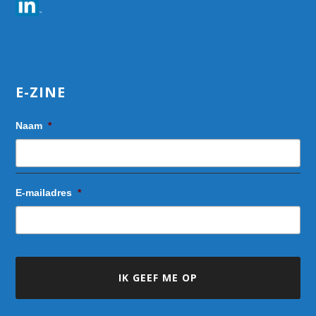
E-ZINE
Naam
*
E-mailadres
*