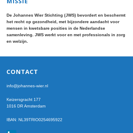
Primary
MISSIE
Sidebar
De Johannes Wier Stichting (JWS) bevordert en beschermt
het recht op gezondheid, met bijzondere aandacht voor
mensen in kwetsbare posities in de Nederlandse
samenleving. JWS werkt voor en met professionals in zorg
en welzijn.
Footer
CONTACT
info@johannes-wier.nl
Keizersgracht 177
1016 DR Amsterdam
IBAN: NL39TRIO0254695922