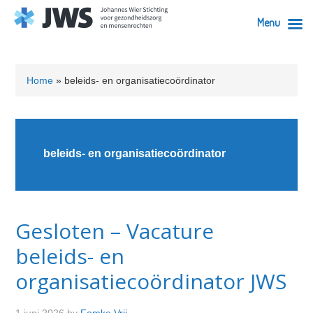
Menu
Skip
Skip
Skip
Skip
to
to
to
to
Home
»
beleids- en organisatiecoördinator
primary
content
primary
footer
navigation
sidebar
beleids- en organisatiecoördinator
Gesloten – Vacature
beleids- en
organisatiecoördinator JWS