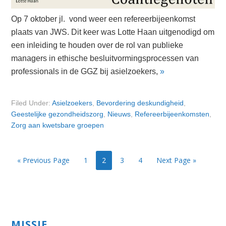
Op 7 oktober jl. vond weer een refereerbijeenkomst
plaats van JWS. Dit keer was Lotte Haan uitgenodigd om
een inleiding te houden over de rol van publieke
managers in ethische besluitvormingsprocessen van
professionals in de GGZ bij asielzoekers,
»
Filed Under:
Asielzoekers
,
Bevordering deskundigheid
,
Geestelijke gezondheidszorg
,
Nieuws
,
Refereerbijeenkomsten
,
Zorg aan kwetsbare groepen
Page
Page
Page
Page
« Previous Page
1
2
3
4
Next Page »
Primary
MISSIE