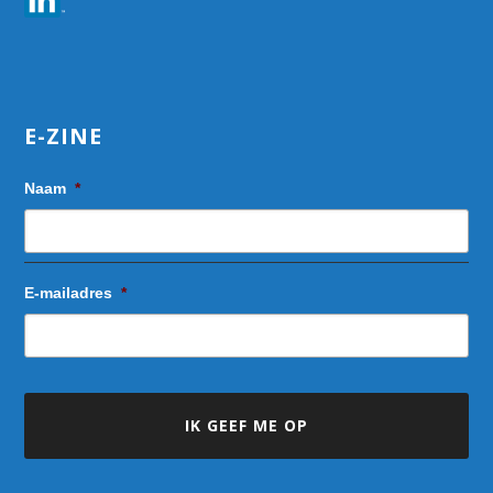
E-ZINE
Naam
*
E-mailadres
*