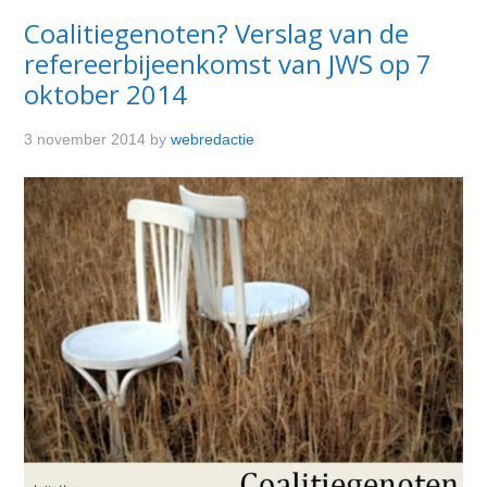
Coalitiegenoten? Verslag van de
refereerbijeenkomst van JWS op 7
oktober 2014
3 november 2014
by
webredactie