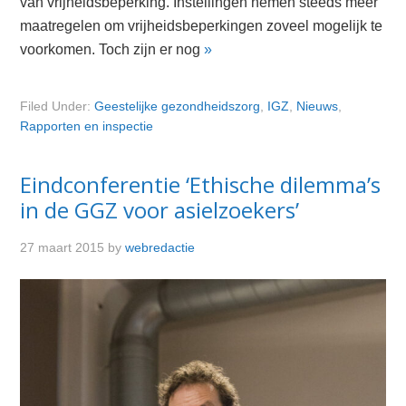
van vrijheidsbeperking. Instellingen nemen steeds meer
maatregelen om vrijheidsbeperkingen zoveel mogelijk te
voorkomen. Toch zijn er nog
»
Filed Under:
Geestelijke gezondheidszorg
,
IGZ
,
Nieuws
,
Rapporten en inspectie
Eindconferentie ‘Ethische dilemma’s
in de GGZ voor asielzoekers’
27 maart 2015
by
webredactie