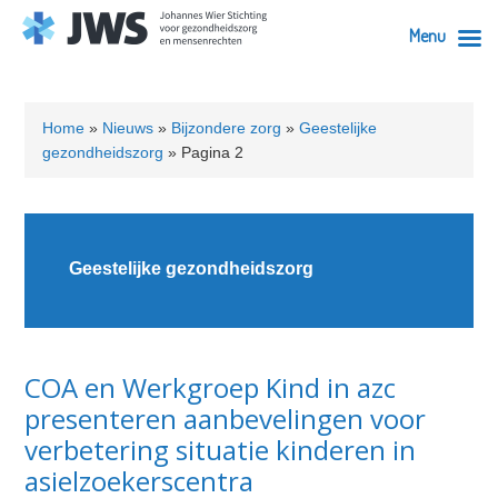
Menu
Skip
Skip
Skip
Skip
to
to
to
to
Home
»
Nieuws
»
Bijzondere zorg
»
Geestelijke
primary
content
primary
footer
gezondheidszorg
»
Pagina 2
navigation
sidebar
Geestelijke gezondheidszorg
COA en Werkgroep Kind in azc
presenteren aanbevelingen voor
verbetering situatie kinderen in
asielzoekerscentra