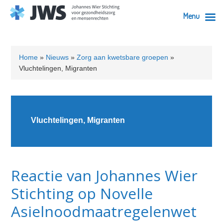
Menu
Skip
Skip
Skip
Skip
to
to
to
to
Home
»
Nieuws
»
Zorg aan kwetsbare groepen
»
primary
content
primary
footer
Vluchtelingen, Migranten
navigation
sidebar
Vluchtelingen, Migranten
Reactie van Johannes Wier
Stichting op Novelle
Asielnoodmaatregelenwet