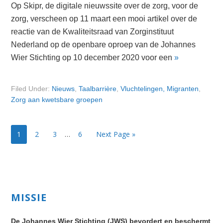
Op Skipr, de digitale nieuwssite over de zorg, voor de
zorg, verscheen op 11 maart een mooi artikel over de
reactie van de Kwaliteitsraad van Zorginstituut
Nederland op de openbare oproep van de Johannes
Wier Stichting op 10 december 2020 voor een
»
Filed Under:
Nieuws
,
Taalbarrière
,
Vluchtelingen, Migranten
,
Zorg aan kwetsbare groepen
Page
Page
Page
Page
1
2
3
…
6
Next Page »
Primary
MISSIE
Sidebar
De Johannes Wier Stichting (JWS) bevordert en beschermt