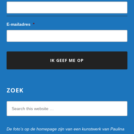
E-mailadres
*
ZOEK
Search
this
website
De foto’s op de homepage zijn van een kunstwerk van Paulina