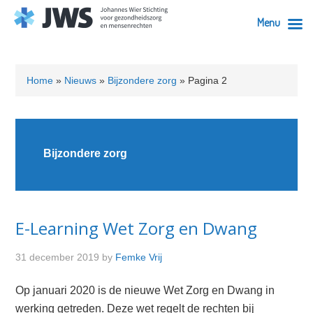
Menu
Skip
Skip
Skip
Skip
to
to
to
to
Home
»
Nieuws
»
Bijzondere zorg
»
Pagina 2
primary
content
primary
footer
navigation
sidebar
Bijzondere zorg
E-Learning Wet Zorg en Dwang
31 december 2019
by
Femke Vrij
Op januari 2020 is de nieuwe Wet Zorg en Dwang in
werking getreden. Deze wet regelt de rechten bij