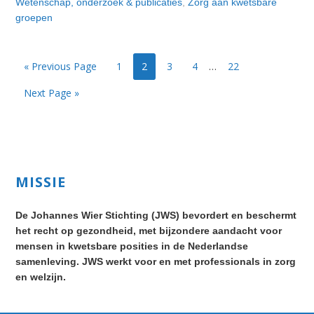
Wetenschap, onderzoek & publicaties
,
Zorg aan kwetsbare
groepen
Page
Page
Page
Page
Page
« Previous Page
1
2
3
4
…
22
Next Page »
Primary
MISSIE
Sidebar
De Johannes Wier Stichting (JWS) bevordert en beschermt
het recht op gezondheid, met bijzondere aandacht voor
mensen in kwetsbare posities in de Nederlandse
samenleving. JWS werkt voor en met professionals in zorg
en welzijn.