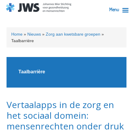
Menu
Skip
Skip
Skip
Skip
to
to
to
to
Home
»
Nieuws
»
Zorg aan kwetsbare groepen
»
primary
content
primary
footer
Taalbarrière
navigation
sidebar
Taalbarrière
Vertaalapps in de zorg en
het sociaal domein:
mensenrechten onder druk