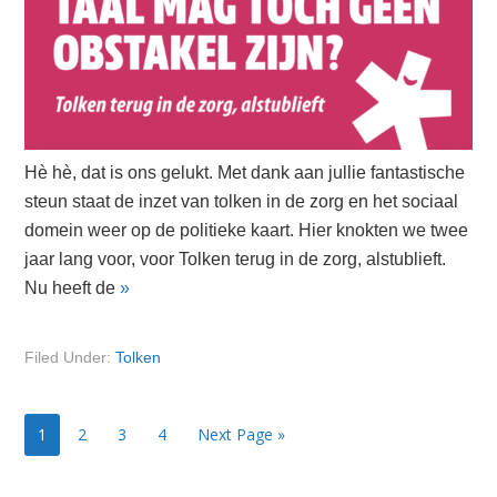
Hè hè, dat is ons gelukt. Met dank aan jullie fantastische
steun staat de inzet van tolken in de zorg en het sociaal
domein weer op de politieke kaart. Hier knokten we twee
jaar lang voor, voor Tolken terug in de zorg, alstublieft.
Nu heeft de
»
Filed Under:
Tolken
Page
Page
Page
Page
1
2
3
4
Next Page »