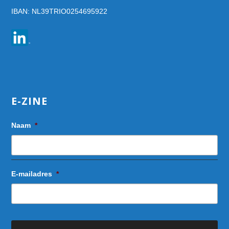
IBAN: NL39TRIO0254695922
E-ZINE
Naam
*
E-mailadres
*