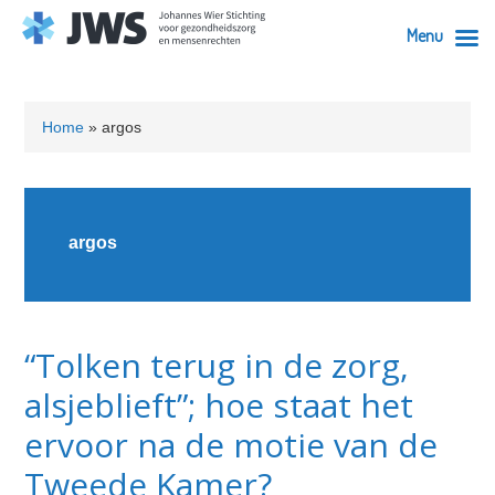
Menu
Skip
Skip
Skip
Skip
to
to
to
to
Home
»
argos
primary
content
primary
footer
navigation
sidebar
argos
“Tolken terug in de zorg,
alsjeblieft”; hoe staat het
ervoor na de motie van de
Tweede Kamer?