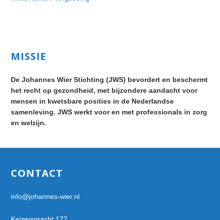
Primary
MISSIE
Sidebar
De Johannes Wier Stichting (JWS) bevordert en beschermt
het recht op gezondheid, met bijzondere aandacht voor
mensen in kwetsbare posities in de Nederlandse
samenleving. JWS werkt voor en met professionals in zorg
en welzijn.
Footer
CONTACT
info@johannes-wier.nl
Keizersgracht 177