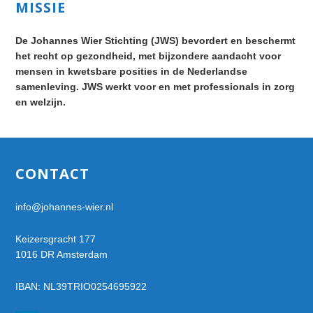
Primary
MISSIE
Sidebar
De Johannes Wier Stichting (JWS) bevordert en beschermt
het recht op gezondheid, met bijzondere aandacht voor
mensen in kwetsbare posities in de Nederlandse
samenleving. JWS werkt voor en met professionals in zorg
en welzijn.
Footer
CONTACT
info@johannes-wier.nl
Keizersgracht 177
1016 DR Amsterdam
IBAN: NL39TRIO0254695922