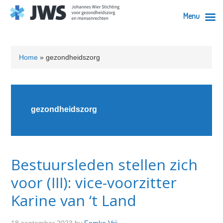
Menu
Skip
Skip
Skip
Skip
to
to
to
to
Home
»
gezondheidszorg
primary
content
primary
footer
navigation
sidebar
gezondheidszorg
Bestuursleden stellen zich
voor (III): vice-voorzitter
Karine van ‘t Land