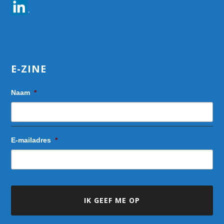
E-ZINE
Naam
*
E-mailadres
*