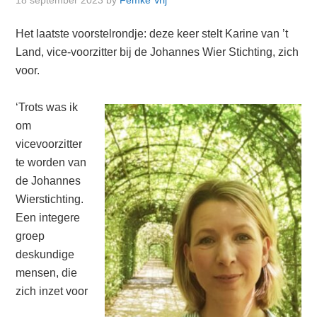
18 september 2023
by
Femke Vrij
Het laatste voorstelrondje: deze keer stelt Karine van ’t
Land, vice-voorzitter bij de Johannes Wier Stichting, zich
voor.
‘Trots was ik
om
vicevoorzitter
te worden van
de Johannes
Wierstichting.
Een integere
groep
deskundige
mensen, die
zich inzet voor