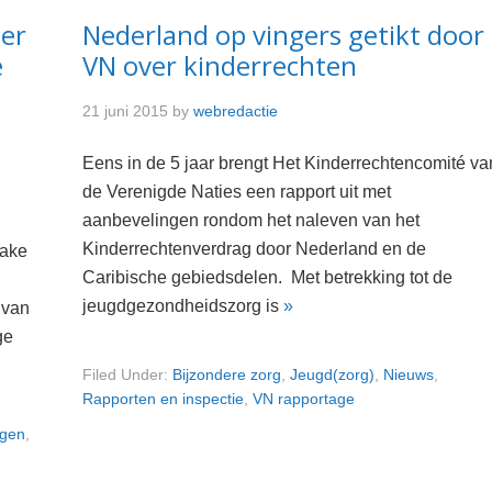
er
Nederland op vingers getikt door
e
VN over kinderrechten
21 juni 2015
by
webredactie
Eens in de 5 jaar brengt Het Kinderrechtencomité va
de Verenigde Naties een rapport uit met
aanbevelingen rondom het naleven van het
Kinderrechtenverdrag door Nederland en de
zake
Caribische gebiedsdelen. Met betrekking tot de
jeugdgezondheidszorg is
»
 van
ge
Filed Under:
Bijzondere zorg
,
Jeugd(zorg)
,
Nieuws
,
Rapporten en inspectie
,
VN rapportage
ngen
,