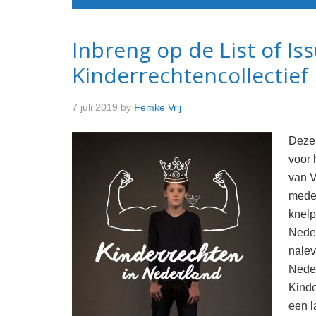
Inbreng op de List of Is
Kinderrechtencollectief
7 juli 2019
by
Femke Vrij
Deze
voor 
van V
medeo
knelp
Neder
nalev
Neder
Kinde
een l