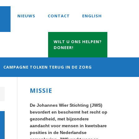
NIEUWS
CONTACT
ENGLISH
WILT U ONS HELPEN?
DONEER!
CAMPAGNE TOLKEN TERUG IN DE ZORG
Primary
MISSIE
Sidebar
De Johannes Wier Stichting (JWS)
bevordert en beschermt het recht op
gezondheid, met bijzondere
aandacht voor mensen in kwetsbare
posities in de Nederlandse