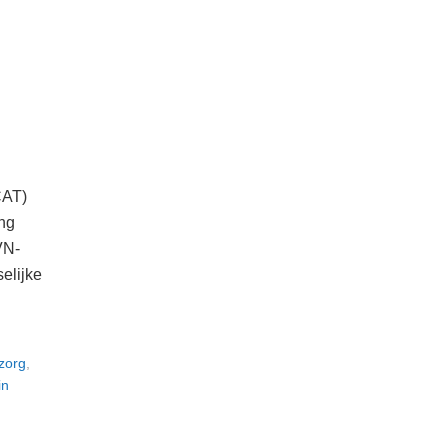
CAT)
ng
VN-
elijke
zorg
,
in