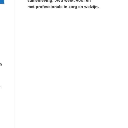
samenleving. JWS werkt voor en
met professionals in zorg en welzijn.
e
e