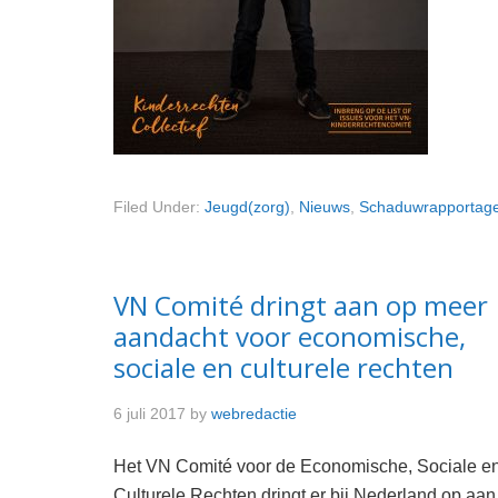
Filed Under:
Jeugd(zorg)
,
Nieuws
,
Schaduwrapportag
VN Comité dringt aan op meer
aandacht voor economische,
sociale en culturele rechten
6 juli 2017
by
webredactie
Het VN Comité voor de Economische, Sociale e
Culturele Rechten dringt er bij Nederland op aa