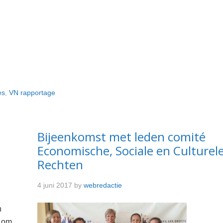
es
,
VN rapportage
Bijeenkomst met leden comité
Economische, Sociale en Culturel
Rechten
4 juni 2017
by
webredactie
n
n om