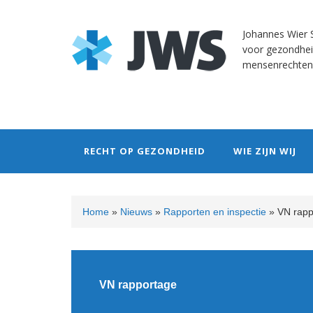
Skip
Skip
Skip
Skip
to
to
to
to
Johannes Wier S
primary
content
primary
footer
voor gezondhei
navigation
sidebar
mensenrechten
RECHT OP GEZONDHEID
WIE ZIJN WIJ
Home
»
Nieuws
»
Rapporten en inspectie
»
VN rapp
VN rapportage