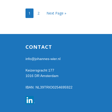
Page
Page
1
2
Next Page »
Footer
CONTACT
info@johannes-wier.nl
Keizersgracht 177
1016 DR Amsterdam
IBAN: NL39TRIO0254695922